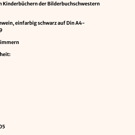
n Kinderbüchern der Bilderbuchschwestern
hwein, einfarbig schwarz auf Din A4-
19
rzimmern
heit:
05