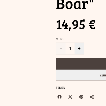
Boar"
14,95 €
MENGE
Zum
TEILEN