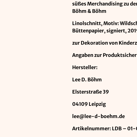
süßes Merchandising zu de
Böhm & Böhm
Linolschnitt, Motiv: Wildsc
Büttenpapier, signiert, 20
zur Dekoration von Kinde
Angaben zur Produktsicher
Hersteller:
Lee D. Böhm
Elsterstraße 39
04109 Leipzig
lee@lee-d-boehm.de
Artikelnummer: LDB – 01-