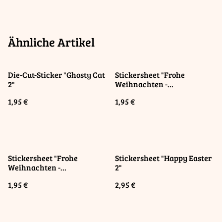
Ähnliche Artikel
Die-Cut-Sticker "Ghosty Cat
Stickersheet "Frohe
2"
Weihnachten -
Rabenweihnacht" / "Merry
1,95 €
1,95 €
Christmas - Raven
Christmas"
Stickersheet "Frohe
Stickersheet "Happy Easter
Weihnachten -
2"
Weihnachtsbaum" / "Merry
1,95 €
2,95 €
Christmas - Christmas
Tree"