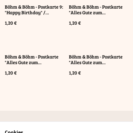
Böhm & Böhm - Postkarte 9:
Böhm & Böhm - Postkarte
"Happy Birthday" /
"Alles Gute zum
Postcard "Happy Birthday"
Schulanfang - die
1,20 €
1,20 €
Kükenschule" / Postcard
"Happy Start of School - The
Chick School"
Böhm & Böhm - Postkarte
Böhm & Böhm - Postkarte
"Alles Gute zum
"Alles Gute zum
Schulanfang - Hefte &
Schulanfang"/ Postcard
1,20 €
1,20 €
Stifte" / Postcard "Happy
"Happy Start Of School"
Start Of School - Notebooks
and Pens"
Kontaktformular
AGB Online-Shop
Cookies