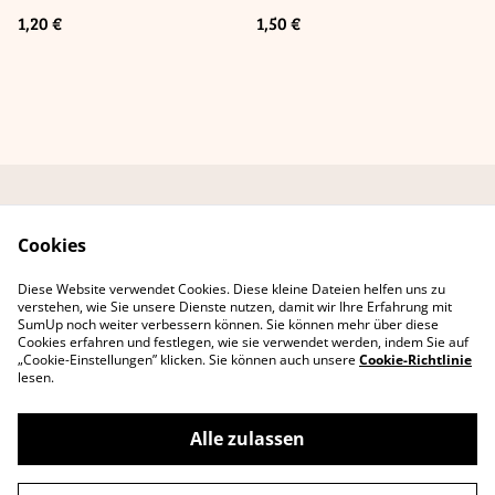
"Little Sparrow"
1,20 €
1,50 €
Kontaktformular
AGB Online-Shop
Cookies
Datenschutzbestimmu
Cookie-Richtlinie
ngen
Diese Website verwendet Cookies. Diese kleine Dateien helfen uns zu
Erklärung zur
verstehen, wie Sie unsere Dienste nutzen, damit wir Ihre Erfahrung mit
Barrierefreiheit
SumUp noch weiter verbessern können. Sie können mehr über diese
Cookies erfahren und festlegen, wie sie verwendet werden, indem Sie auf
„Cookie-Einstellungen” klicken. Sie können auch unsere
Cookie-Richtlinie
lesen.
Alle zulassen
©
2026
Lee D. Böhm