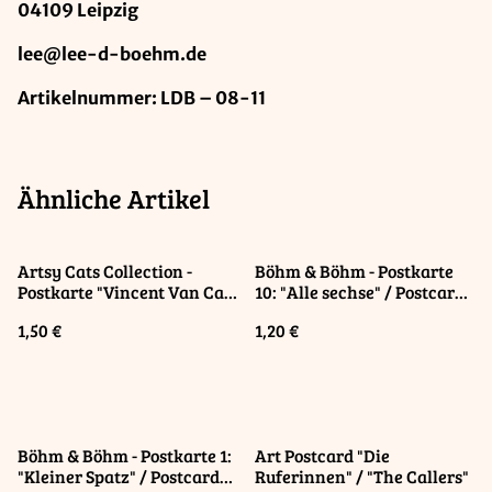
04109 Leipzig
lee@lee-d-boehm.de
Artikelnummer: LDB – 08-11
Ähnliche Artikel
Artsy Cats Collection -
Böhm & Böhm - Postkarte
Postkarte "Vincent Van Cat"
10: "Alle sechse" / Postcard
/ Postcard "Vincent Van
"All Six"
1,50 €
1,20 €
Cat"
Böhm & Böhm - Postkarte 1:
Art Postcard "Die
"Kleiner Spatz" / Postcard
Ruferinnen" / "The Callers"