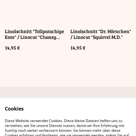
Linolschnitt "Tollpatschige
Linolschnitt "Dr. Hörnchen"
Ente" / Linocut "Clumsy
/ Linocut "Squirrel M.D."
Duck"
14,95 €
14,95 €
Kontaktformular
AGB Online-Shop
Cookies
Datenschutzbestimmu
Cookie-Richtlinie
ngen
Diese Website verwendet Cookies. Diese kleine Dateien helfen uns zu
Erklärung zur
verstehen, wie Sie unsere Dienste nutzen, damit wir Ihre Erfahrung mit
Barrierefreiheit
SumUp noch weiter verbessern können. Sie können mehr über diese
Cookies erfahren und festlegen, wie sie verwendet werden, indem Sie auf