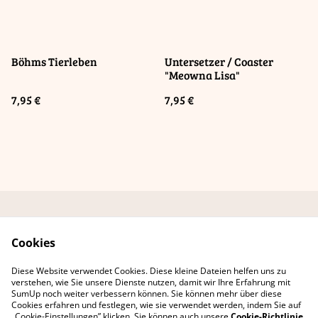
Böhms Tierleben
Untersetzer / Coaster
"Meowna Lisa"
7,95 €
7,95 €
Kontaktformular
AGB Online-Shop
Cookies
Datenschutzbestimmu
Cookie-Richtlinie
ngen
Diese Website verwendet Cookies. Diese kleine Dateien helfen uns zu
Erklärung zur
verstehen, wie Sie unsere Dienste nutzen, damit wir Ihre Erfahrung mit
Barrierefreiheit
SumUp noch weiter verbessern können. Sie können mehr über diese
Cookies erfahren und festlegen, wie sie verwendet werden, indem Sie auf
„Cookie-Einstellungen” klicken. Sie können auch unsere
Cookie-Richtlinie