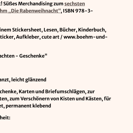
t! Süßes Merchandising zum
sechsten
öhm „Die Rabenweihnacht“
, ISBN 978-3-
nem Stickersheet, Lesen, Bücher, Kinderbuch,
ticker, Aufkleber, cute art / www.boehm-und-
achten - Geschenke"
nzt, leicht glänzend
eschenke, Karten und Briefumschlägen, zur
en, zum Verschönern von Kisten und Kästen, für
net, permanent klebend
heit: