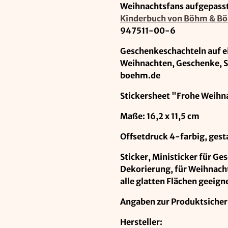
Weihnachtsfans aufgepass
Kinderbuch von Böhm & B
947511-00-6
Geschenkeschachteln auf ei
Weihnachten, Geschenke, S
boehm.de
Stickersheet "Frohe Weihn
Maße: 16,2 x 11,5 cm
Offsetdruck 4-farbig, gesta
Sticker, Ministicker für G
Dekorierung, für Weihnacht
alle glatten Flächen geeig
Angaben zur Produktsicher
Hersteller: