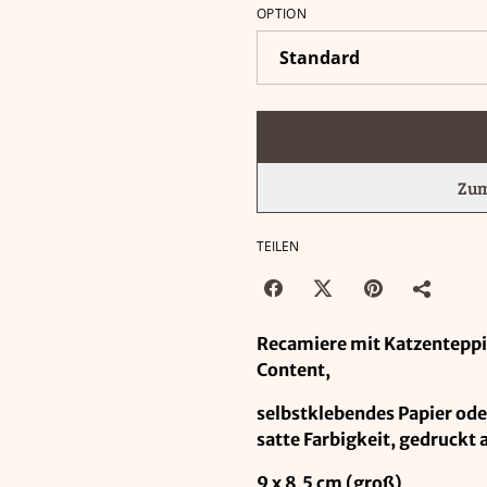
OPTION
Zum
TEILEN
Recamiere mit Katzenteppic
Content,
selbstklebendes Papier oder
satte Farbigkeit, gedruckt
9 x 8,5 cm (groß)