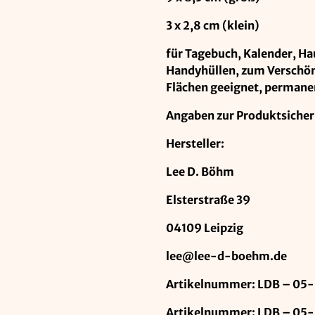
3 x 2,8 cm (klein)
für Tagebuch, Kalender, Ha
Handyhüllen, zum Verschöne
Flächen geeignet, permane
Angaben zur Produktsicher
Hersteller:
Lee D. Böhm
Elsterstraße 39
04109 Leipzig
lee@lee-d-boehm.de
Artikelnummer: LDB – 05-
Artikelnummer: LDB – 05-5