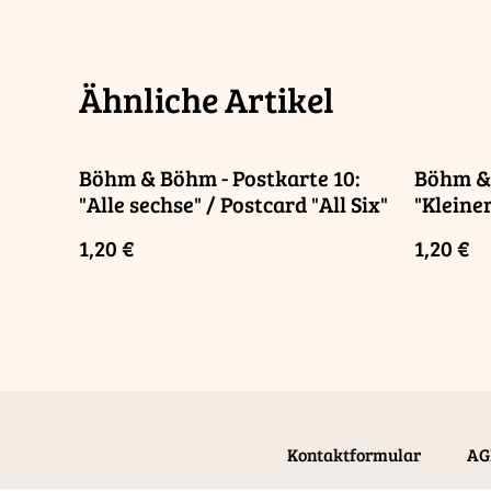
Ähnliche Artikel
Böhm & Böhm - Postkarte 10:
Böhm & 
"Alle sechse" / Postcard "All Six"
"Kleine
"Little
1,20 €
1,20 €
Kontaktformular
AG