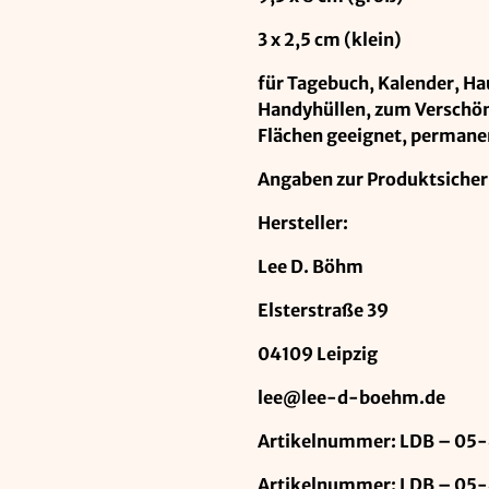
3 x 2,5 cm (klein)
für Tagebuch, Kalender, Ha
Handyhüllen, zum Verschöne
Flächen geeignet, permane
Angaben zur Produktsicher
Hersteller:
Lee D. Böhm
Elsterstraße 39
04109 Leipzig
lee@lee-d-boehm.de
Artikelnummer: LDB – 05-
Artikelnummer: LDB – 05-4