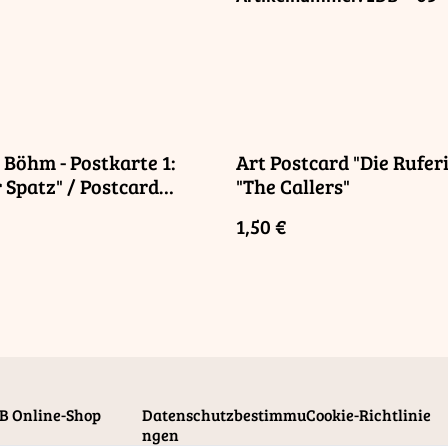
Böhm - Postkarte 1:
Art Postcard "Die Rufer
r Spatz" / Postcard
"The Callers"
 Sparrow"
1,50 €
B Online-Shop
Datenschutzbestimmu
Cookie-Richtlinie
ngen