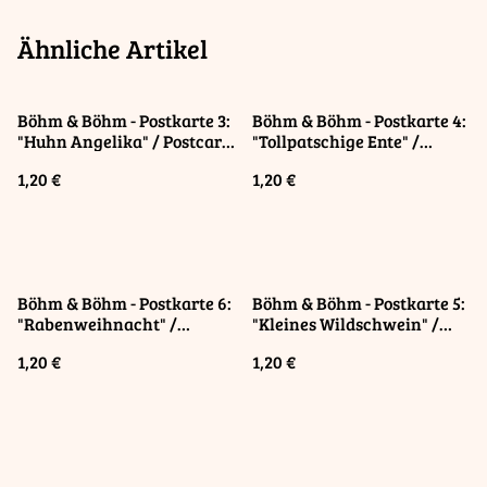
Ähnliche Artikel
Böhm & Böhm - Postkarte 3:
Böhm & Böhm - Postkarte 4:
"Huhn Angelika" / Postcard
"Tollpatschige Ente" /
"Hen Angelica"
Postcard "Clumsy Duck"
1,20 €
1,20 €
Böhm & Böhm - Postkarte 6:
Böhm & Böhm - Postkarte 5:
"Rabenweihnacht" /
"Kleines Wildschwein" /
Postcard "Raven
Postcard "Little Wild Boar"
1,20 €
1,20 €
Christmas"