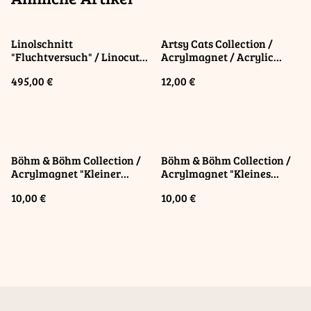
Linolschnitt
Artsy Cats Collection /
"Fluchtversuch" / Linocut
Acrylmagnet / Acrylic
"Attempt to Escape"
Magnet "TutCatAmun"
495,00 €
12,00 €
Böhm & Böhm Collection /
Böhm & Böhm Collection /
Acrylmagnet "Kleiner
Acrylmagnet "Kleines
Spatz" / Acrylic Magnet
Wildschwein" / Acrylic
10,00 €
10,00 €
"Little Sparrow"
Magnet "Little Wild Boar"