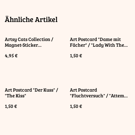
Ähnliche Artikel
Artsy Cats Collection /
Art Postcard "Dame mit
Magnet-Sticker
Fächer" / "Lady With The
"TutCatAmun", mit
Van"
4,95 €
1,50 €
Postkarte und Umschlag
Art Postcard "Der Kuss" /
Art Postcard
"The Kiss"
"Fluchtversuch" / "Attempt
To Escape"
1,50 €
1,50 €