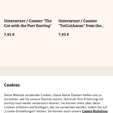
Untersetzer / Coaster "The
Untersetzer / Coaster
Cat with the Purr Earring"
"TutCatAmun" from the
series "Artsy Cats"
7,95 €
7,95 €
Kontaktformular
AGB Online-Shop
Cookies
Datenschutzbestimmu
Cookie-Richtlinie
ngen
Diese Website verwendet Cookies. Diese kleine Dateien helfen uns zu
Erklärung zur
verstehen, wie Sie unsere Dienste nutzen, damit wir Ihre Erfahrung mit
Barrierefreiheit
SumUp noch weiter verbessern können. Sie können mehr über diese
Cookies erfahren und festlegen, wie sie verwendet werden, indem Sie auf
„Cookie-Einstellungen” klicken. Sie können auch unsere
Cookie-Richtlinie