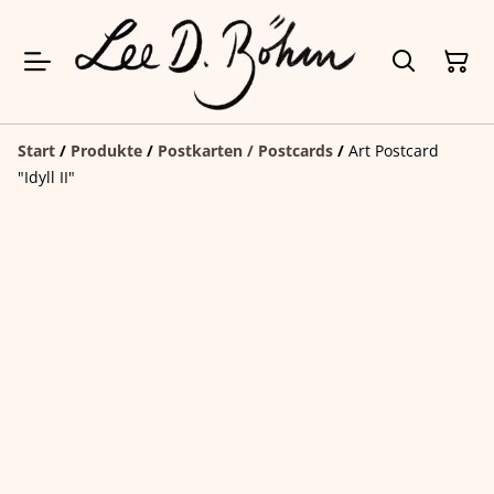
Start
/
Produkte
/
Postkarten / Postcards
/
Art Postcard
"Idyll II"