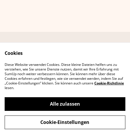
Kontaktformular
AGB Online-Shop
Cookies
Datenschutzbestimmu
Cookie-Richtlinie
ngen
Diese Website verwendet Cookies. Diese kleine Dateien helfen uns zu
Erklärung zur
verstehen, wie Sie unsere Dienste nutzen, damit wir Ihre Erfahrung mit
Barrierefreiheit
SumUp noch weiter verbessern können. Sie können mehr über diese
Cookies erfahren und festlegen, wie sie verwendet werden, indem Sie auf
„Cookie-Einstellungen” klicken. Sie können auch unsere
Cookie-Richtlinie
lesen.
Alle zulassen
©
2026
Lee D. Böhm
Cookie-Einstellungen
powered by