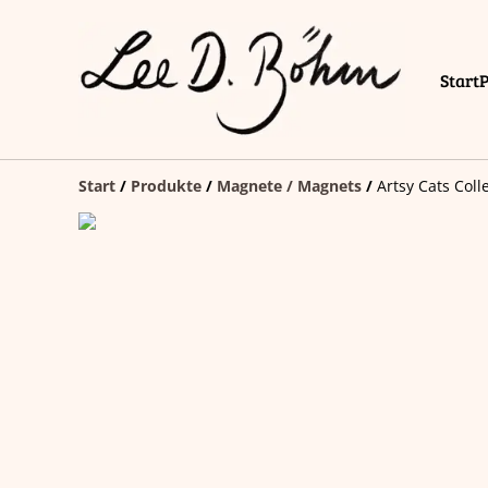
Start
Start
/
Produkte
/
Magnete / Magnets
/
Artsy Cats Col