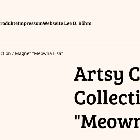
Produkte
Impressum
Webseite Lee D. Böhm
lection / Magnet "Meowna Lisa"
Artsy C
Collect
"Meown