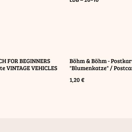
LDB – 20-10
CH FOR BEGINNERS
Böhm & Böhm - Postkar
rte VINTAGE VEHICLES
"Blumenkatze" / Postca
"Flower Cat"
1,20 €