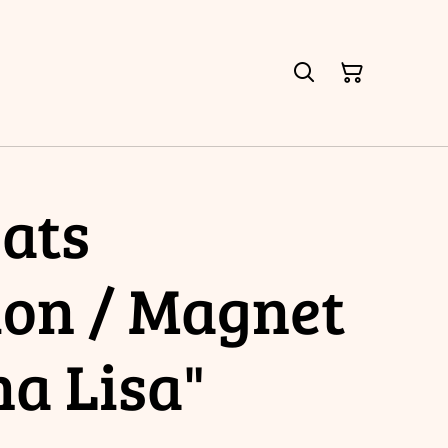
ats
ion / Magnet
a Lisa"