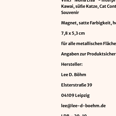
Vinci "Mona Lisa" - interpr
Kawai, süße Katze, Cat Con
Souvenir
Magnet, satte Farbigkeit, 
7,8 x 5,3 cm
für alle metallischen Fläch
Angaben zur Produktsicher
Hersteller:
Lee D. Böhm
Elsterstraße 39
04109 Leipzig
lee@lee-d-boehm.de