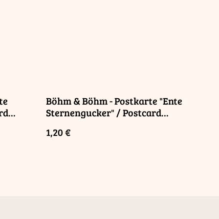
te
Böhm & Böhm - Postkarte "Ente
rd
Sternengucker" / Postcard
"Little Duck"
1,20 €