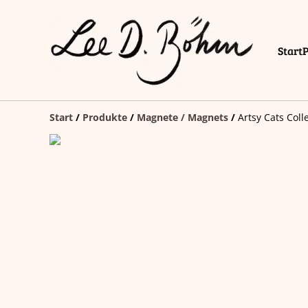
Start
Start
/
Produkte
/
Magnete / Magnets
/
Artsy Cats Col