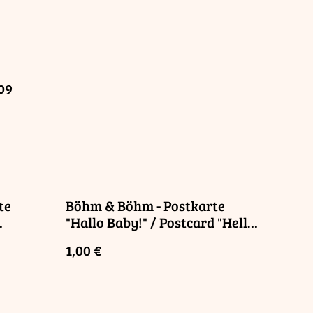
-09
te
Böhm & Böhm - Postkarte
"Hallo Baby!" / Postcard "Hello
Baby!"
1,00 €