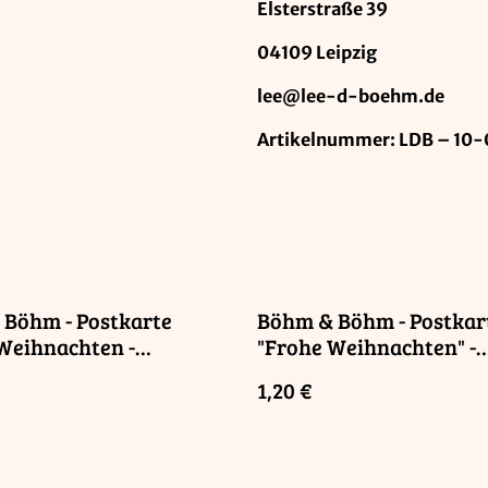
Elsterstraße 39
04109 Leipzig
lee@lee-d-boehm.de
Artikelnummer: LDB – 10
Böhm - Postkarte
Böhm & Böhm - Postkar
Weihnachten -
"Frohe Weihnachten" -
baum" / Postcard
Weihnachtsmann
1,20 €
Christmas - Fir Tree"
Rabenweihnacht