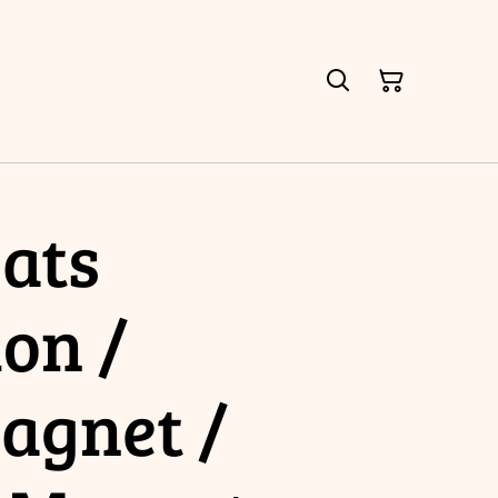
ats
ion /
agnet /