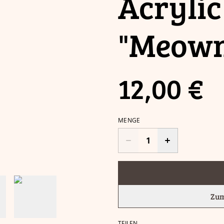
Acryli
"Meown
12,00 €
MENGE
Zum
TEILEN