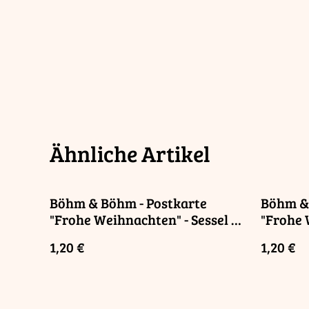
Ähnliche Artikel
Böhm & Böhm - Postkarte
Böhm & 
"Frohe Weihnachten" - Sessel /
"Frohe 
Postcard "Merry Christmas" -
Tannen
1,20 €
1,20 €
Armchair
"Merry 