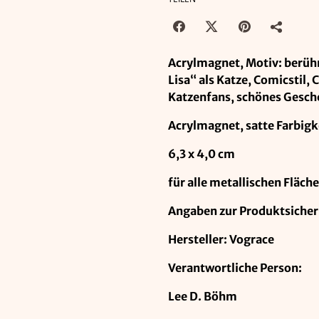
Acrylmagnet, Motiv: berü
Lisa“ als Katze, Comicstil, 
Katzenfans, schönes Gesc
Acrylmagnet, satte Farbigke
6,3 x 4,0 cm
für alle metallischen Fläch
Angaben zur Produktsicher
Hersteller: Vograce
Verantwortliche Person:
Lee D. Böhm