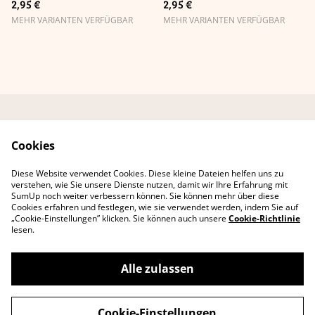
2,95 €
2,95 €
MEHR VARIANTEN VERFÜGBAR
MEHR VARIANTEN VERFÜGBAR
Kontaktformular
AGB Online-Shop
Cookies
Datenschutzbestimmu
Cookie-Richtlinie
ngen
Diese Website verwendet Cookies. Diese kleine Dateien helfen uns zu
Erklärung zur
verstehen, wie Sie unsere Dienste nutzen, damit wir Ihre Erfahrung mit
Barrierefreiheit
SumUp noch weiter verbessern können. Sie können mehr über diese
Cookies erfahren und festlegen, wie sie verwendet werden, indem Sie auf
„Cookie-Einstellungen” klicken. Sie können auch unsere
Cookie-Richtlinie
lesen.
Alle zulassen
©
2026
Lee D. Böhm
Cookie-Einstellungen