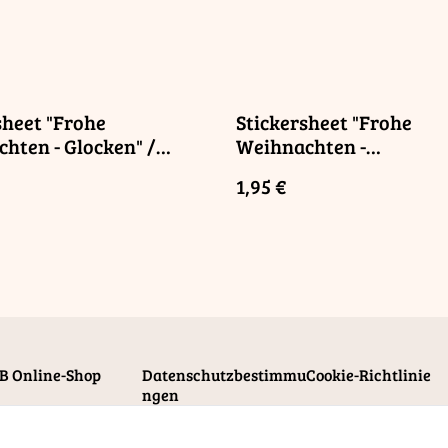
sheet "Frohe
Stickersheet "Frohe
hten - Glocken" /
Weihnachten -
Christmas - Bells"
Namensschilder" / "Me
1,95 €
Christmas - Nameplate"
B Online-Shop
Datenschutzbestimmu
Cookie-Richtlinie
ngen