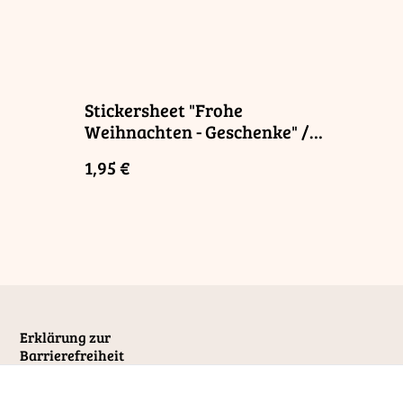
Stickersheet "Frohe
Weihnachten - Geschenke" /
rry
"Merry Christmas - Gifts"
1,95 €
Erklärung zur
Barrierefreiheit