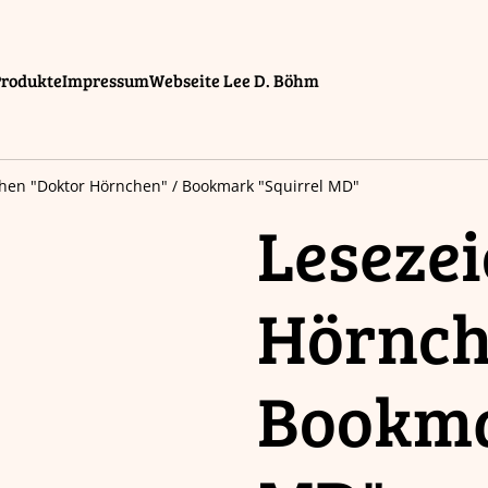
Produkte
Impressum
Webseite Lee D. Böhm
hen "Doktor Hörnchen" / Bookmark "Squirrel MD"
Leseze
Hörnch
Bookma