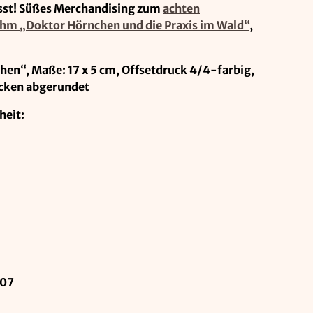
sst! Süßes Merchandising zum
achten
hm „Doktor Hörnchen und die Praxis im Wald“
,
en“, Maße: 17 x 5 cm, Offsetdruck 4/4-farbig,
Ecken abgerundet
heit:
-07