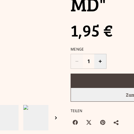
MD"
1,95 €
MENGE
Zum
TEILEN