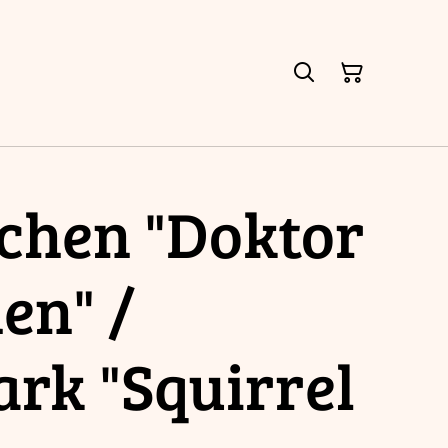
ichen "Doktor
en" /
rk "Squirrel