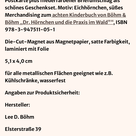
Postkarte plus fliederfarbener Briefumschlag als
schönes Geschenkset. Motiv: Eichhörnchen, süßes
Merchandising zum
achten Kinderbuch von Böhm &
Böhm „Dr. Hörnchen und die Praxis im Wald"“
, ISBN
978-3-947511-05-1
Die-Cut-Magnet aus Magnetpapier, satte Farbigkeit,
laminiert mit Folie
5,1 x 4,0 cm
für alle metallischen Flächen geeignet wie z.B.
Kühlschränke, wasserfest
Angaben zur Produktsicherheit:
Hersteller:
Lee D. Böhm
Elsterstraße 39