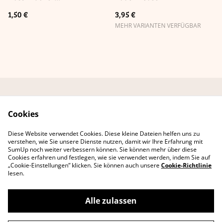
Eichhörnchen"
1,50 €
3,95 €
MEHR VARIANTEN VERFÜGBAR
Kontaktformular
AGB Online-Shop
Cookies
Datenschutzbestimmu
Cookie-Richtlinie
ngen
Diese Website verwendet Cookies. Diese kleine Dateien helfen uns zu
Erklärung zur
verstehen, wie Sie unsere Dienste nutzen, damit wir Ihre Erfahrung mit
Barrierefreiheit
SumUp noch weiter verbessern können. Sie können mehr über diese
Cookies erfahren und festlegen, wie sie verwendet werden, indem Sie auf
„Cookie-Einstellungen” klicken. Sie können auch unsere
Cookie-Richtlinie
lesen.
Alle zulassen
©
2026
Lee D. Böhm